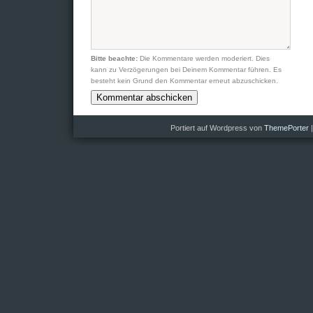
Bitte beachte:
Die Kommentare werden moderiert. Dies
kann zu Verzögerungen bei Deinem Kommentar führen. Es
besteht kein Grund den Kommentar erneut abzuschicken.
Portiert auf Wordpress von
ThemePorter
|