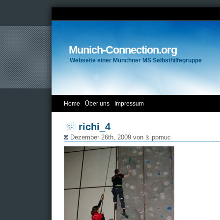
Munich-Connection.org
Webseite einer Münchner MS Selbsthilfegruppe
Home
Über uns
Impressum
richi_4
Dezember 26th, 2009 von
ppmuc