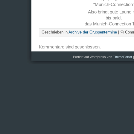
“Munich-Connection
Also bringt gute Laune m
bis bald,
das Munich-Connection 
Geschrieben in
Archive der Gruppentermine
|
Comm
Kommentare sind geschlossen.
Portiert auf Wordpress von
ThemePorter
|