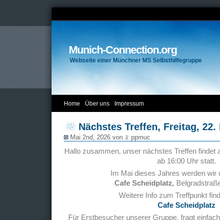
Munich-Connection.org
Webseite einer Münchner MS Selbsthilfegruppe
Home
Über uns
Impressum
Nächstes Treffen, Freitag, 22.
Mai 2nd, 2026 von
ppmuc
Hallo zusammen, unser nächstes Treffen findet 
ab 16:00 Uhr statt.
Im Mai dieses Jahres werden wir 
Cafe Scheidplatz
,
Belgradstraße
Weitere Info zum Treffpunkt find
Cafe Scheidplatz
Für Erstbesucher unserer Gruppe, fragt einfach